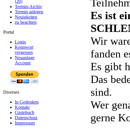
Teilnehm
(20)
Termin-Archiv
Es ist e
Termin anlegen
Neuigkeiten
zu beachten
SCHLE
Portal
Wir ware
Login
Kennwort
fanden e
vergessen
Neuanlage
Es gibt h
Account
Das bede
sind.
Diverses
Wer gen
In Gedenken
Kontakt
Gästebuch
gerne Ko
Datenschutz
Impressum