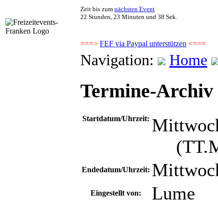
Zeit bis zum
nächsten Event
22 Stunden, 23 Minuten und 38 Sek.
===>
FEF via Paypal unterstützen
<===
Navigation:
Home
Termine-Archiv -
Startdatum/Uhrzeit:
Mittwoch
(TT.MM
Mittwoch
Endedatum/Uhrzeit:
Lume
Eingestellt von: