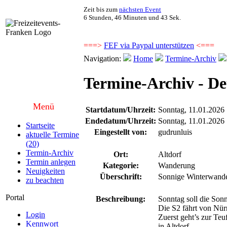
Zeit bis zum
nächsten Event
6 Stunden, 46 Minuten und 42 Sek.
===>
FEF via Paypal unterstützen
<===
Navigation:
Home
Termine-Archiv
Termine-Archiv - Det
Menü
Startdatum/Uhrzeit:
Sonntag, 11.01.2026
Endedatum/Uhrzeit:
Sonntag, 11.01.2026
Startseite
Eingestellt von:
gudrunluis
aktuelle Termine
(20)
Termin-Archiv
Ort:
Altdorf
Termin anlegen
Kategorie:
Wanderung
Neuigkeiten
Überschrift:
Sonnige Winterwand
zu beachten
Portal
Beschreibung:
Sonntag soll die Sonn
Die S2 fährt von Nür
Login
Zuerst geht’s zur Te
Kennwort
in Altdorf.