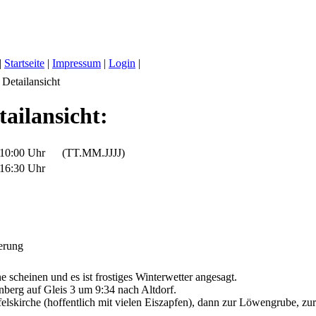
|
Startseite
|
Impressum
|
Login
|
Detailansicht
ailansicht:
 10:00 Uhr
(TT.MM.JJJJ)
 16:30 Uhr
erung
e scheinen und es ist frostiges Winterwetter angesagt.
nberg auf Gleis 3 um 9:34 nach Altdorf.
ufelskirche (hoffentlich mit vielen Eiszapfen), dann zur Löwengrube,