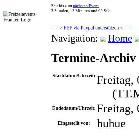
Zeit bis zum
nächsten Event
3 Stunden, 13 Minuten und 08 Sek.
===>
FEF via Paypal unterstützen
<===
Navigation:
Home
Termine-Archiv -
Startdatum/Uhrzeit:
Freitag,
(TT.MM
Freitag,
Endedatum/Uhrzeit:
huhue
Eingestellt von: