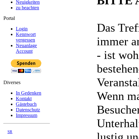
BITTE 
Neuigkeiten
zu beachten
Portal
Das Tref
Login
Kennwort
immer am
vergessen
Neuanlage
- ist wo
Account
bestehen
Veranst
Diverses
Wenn ma
In Gedenken
Kontakt
Gästebuch
Besucher
Datenschutz
Impressum
Unterhal
©
SR
lustig u
03/2008 - 08/2026