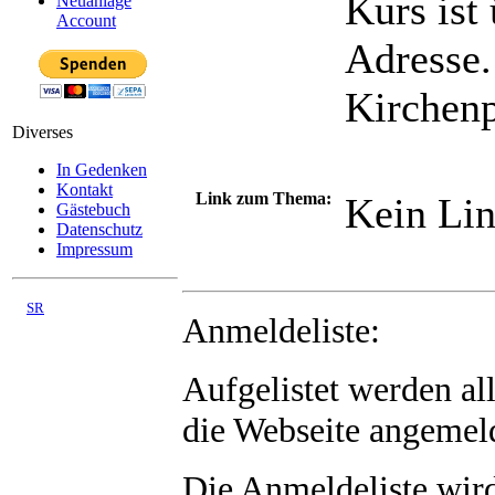
Kurs ist
Neuanlage
Account
Adresse.
Kirchenp
Diverses
In Gedenken
Kontakt
Link zum Thema:
Kein Lin
Gästebuch
Datenschutz
Impressum
©
SR
Anmeldeliste:
03/2008 - 08/2026
Aufgelistet werden al
die Webseite angemeld
Die Anmeldeliste wir