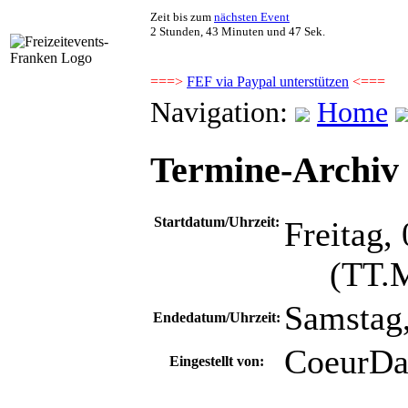
Zeit bis zum
nächsten Event
2 Stunden, 43 Minuten und 47 Sek.
===>
FEF via Paypal unterstützen
<===
Navigation:
Home
Termine-Archiv -
Startdatum/Uhrzeit:
Freitag,
(TT.MM
Samstag,
Endedatum/Uhrzeit:
CoeurD
Eingestellt von: