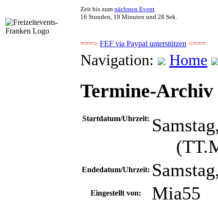
Zeit bis zum
nächsten Event
16 Stunden, 19 Minuten und 28 Sek.
===>
FEF via Paypal unterstützen
<===
Navigation:
Home
Termine-Archiv -
Startdatum/Uhrzeit:
Samstag,
(TT.MM
Samstag,
Endedatum/Uhrzeit:
Mia55
Eingestellt von: