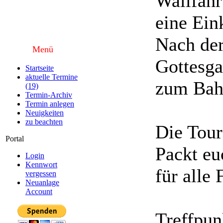
Wallfahr
eine Ein
Nach der
Menü
Gottesga
Startseite
aktuelle Termine
zum Bah
(19)
Termin-Archiv
Termin anlegen
Neuigkeiten
zu beachten
Die Tour
Portal
Packt eu
Login
Kennwort
für alle 
vergessen
Neuanlage
Account
Treffpun