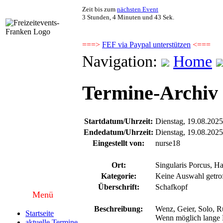
Zeit bis zum
nächsten Event
3 Stunden, 4 Minuten und 42 Sek.
===>
FEF via Paypal unterstützen
<===
Navigation:
Home
Termine-Archiv -
Startdatum/Uhrzeit:
Dienstag, 19.08.202
Endedatum/Uhrzeit:
Dienstag, 19.08.202
Eingestellt von:
nurse18
Ort:
Singularis Porcus, H
Kategorie:
Keine Auswahl getro
Überschrift:
Schafkopf
Menü
Beschreibung:
Wenz, Geier, Solo, Ru
Startseite
Wenn möglich lange 
aktuelle Termine