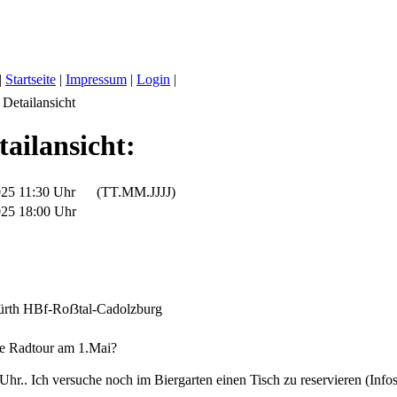
|
Startseite
|
Impressum
|
Login
|
Detailansicht
ailansicht:
025 11:30 Uhr
(TT.MM.JJJJ)
025 18:00 Uhr
ürth HBf-Roẞtal-Cadolzburg
ne Radtour am 1.Mai?
Uhr.. Ich versuche noch im Biergarten einen Tisch zu reservieren (Info