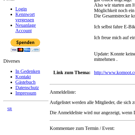
Also wir starten am H
Login
Möglichkeit noch ein 
Kennwort
Die Gesamtstrecke 
vergessen
Neuanlage
Ich selbst fahre E-Bi
Account
Ich freue mich auf e
Update: Konnte keine
mitnehmen .
Diverses
In Gedenken
Link zum Thema:
http://www.komoo
Kontakt
Gästebuch
Datenschutz
Anmeldeliste:
Impressum
Aufgelistet werden alle Mitglieder, die sich
©
SR
Die Anmeldeliste wird nur angezeigt, wen
03/2008 - 08/2026
Kommentare zum Termin / Event: