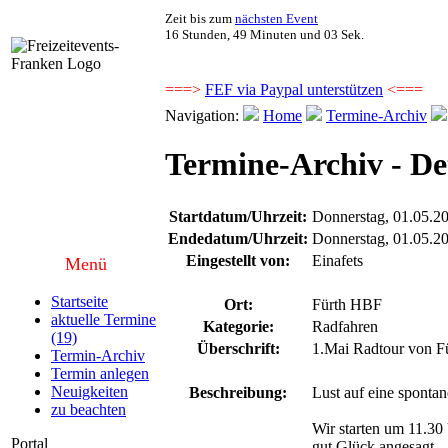
Zeit bis zum
nächsten Event
16 Stunden, 49 Minuten und 03 Sek.
===>
FEF via Paypal unterstützen
<===
Navigation:
Home
Termine-Archiv
Termine-Archiv - Det
Startdatum/Uhrzeit:
Donnerstag, 01.05.2
Endedatum/Uhrzeit:
Donnerstag, 01.05.2
Eingestellt von:
Einafets
Menü
Startseite
Ort:
Fürth HBF
aktuelle Termine
Kategorie:
Radfahren
(19)
Überschrift:
1.Mai Radtour von F
Termin-Archiv
Termin anlegen
Neuigkeiten
Beschreibung:
Lust auf eine sponta
zu beachten
Wir starten um 11.30 
Portal
gut Glück angesagt.