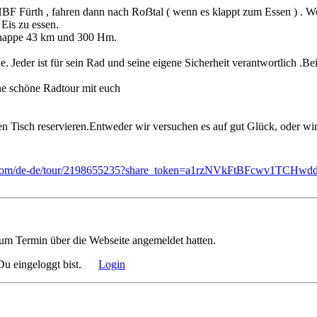
BF Fürth , fahren dann nach Roẞtal ( wenn es klappt zum Essen ) . Wei
Eis zu essen.
knappe 43 km und 300 Hm.
ke. Jeder ist für sein Rad und seine eigene Sicherheit verantwortlich .B
ine schöne Radtour mit euch
n Tisch reservieren.Entweder wir versuchen es auf gut Glück, oder wir
t.com/de-de/tour/2198655235?share_token=a1rzNVkFtBFcwv1T
 zum Termin über die Webseite angemeldet hatten.
n Du eingeloggt bist.
Login