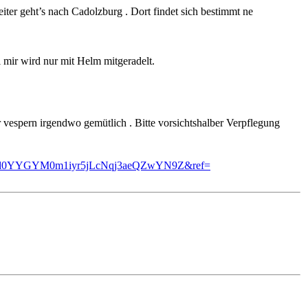
ter geht’s nach Cadolzburg . Dort findet sich bestimmt ne
ei mir wird nur mit Helm mitgeradelt.
 vespern irgendwo gemütlich . Bitte vorsichtshalber Verpflegung
CHwdd0YYGYM0m1iyr5jLcNqj3aeQZwYN9Z&ref=