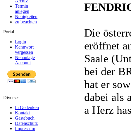
Archiv
FENDRI
Termin
anlegen
Neuigkeiten
zu beachten
Die öster
Portal
Login
eröffnet a
Kennwort
vergessen
Saale (Un
Neuanlage
Account
bei der B
hat er so
dabei als 
Diverses
a Herz ha
In Gedenken
Kontakt
Gästebuch
Datenschutz
Impressum