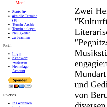
Menü
Zwei He
Startseite
aktuelle Termine
"Kulturf
(18)
Termin-Archiv
Literari
Termin anlegen
Neuigkeiten
zu beachten
"Pegnitz
Portal
Musikstü
Login
Kennwort
engagiert
vergessen
Neuanlage
Mundart 
Account
und Gedi
von Beru
Diverses
diversen
In Gedenken