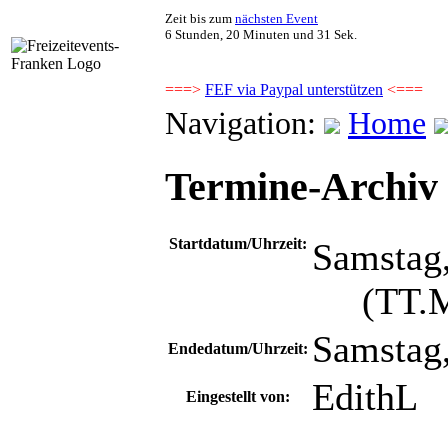
Zeit bis zum
nächsten Event
6 Stunden, 20 Minuten und 30 Sek.
===>
FEF via Paypal unterstützen
<===
Navigation:
Home
Termine-Archiv -
Startdatum/Uhrzeit:
Samstag,
(TT.MM
Samstag,
Endedatum/Uhrzeit:
EdithL
Eingestellt von: