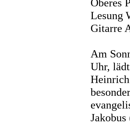
Oberes P
Lesung 
Gitarre 
Am Sonnt
Uhr, läd
Heinrich
besonder
evangeli
Jakobus 