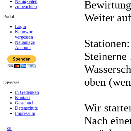
Bewirtung
Neuigkeiten
zu beachten
Weiter au
Portal
Login
Kennwort
vergessen
Stationen:
Neuanlage
Account
Steinerne
Wassersch
oben (wen
Diverses
In Gedenken
Kontakt
Gästebuch
Wir starte
Datenschutz
Impressum
Nach eine
©
SR