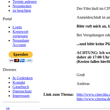
Termin anlegen
Neuigkeiten
Der Film läuft im CI
zu beachten
Anmeldeschluß ist a
Portal
Bitte ruft mich an, f
Login
Kennwort
Bei Verspätungen ode
vergessen
Neuanlage
...und bitte keine P
Account
ACHTUNG: Ich werde
daher ab 17:00 Uhr 
(Kosten fallen hierfü
Diverses
Gruß
In Gedenken
Kontakt
Andreas
Gästebuch
Datenschutz
Link zum Thema:
http://www.cinecitta.
Impressum
http://www.cinema.de
©
SR