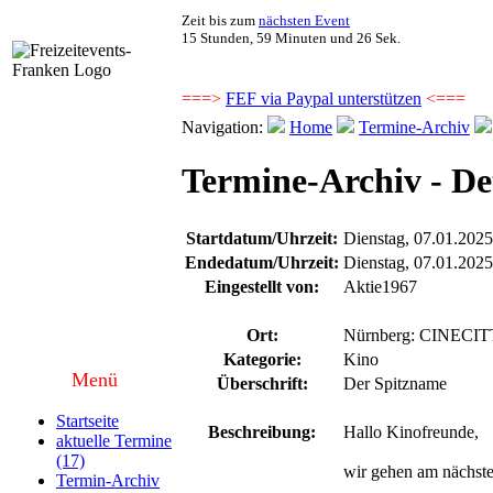
Zeit bis zum
nächsten Event
15 Stunden, 59 Minuten und 26 Sek.
===>
FEF via Paypal unterstützen
<===
Navigation:
Home
Termine-Archiv
Termine-Archiv - Det
Startdatum/Uhrzeit:
Dienstag, 07.01.202
Endedatum/Uhrzeit:
Dienstag, 07.01.202
Eingestellt von:
Aktie1967
Ort:
Nürnberg: CINECITT
Kategorie:
Kino
Menü
Überschrift:
Der Spitzname
Startseite
Beschreibung:
Hallo Kinofreunde,
aktuelle Termine
(17)
wir gehen am nächste
Termin-Archiv